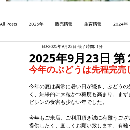
All Posts
2025年
販売情報
生育情報
2024年
ED
2025年9月23日
読了時間: 1分
2019年
2018年
シャインマスカット
サニー
2025年9月23日 
今年のぶどうは先程完売
ゴルビー
藤稔
スカーレット
5月
6月
今年の夏は異常に暑い日が続き、ぶどうの
く、結果的に大粒かつ糖度も高まり、まず
ビシンの食害も少ない年でした。
今年もご来店、ご利用頂き誠に有難うござ
提供したく、宜しくお願い致します。有難