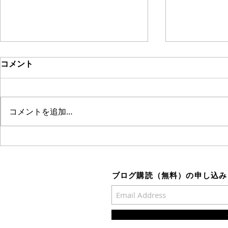
2025年9月23日 秋分初候
2015年8
コメント
めっきり朝晩は寒くなり、暑さ寒
今日２７日（
さは彼岸までの言葉通りの季節に
休日です。明
なりした。 露地もののぶどうが
時から営業を
コメントを追加…
豊富に出回っていることでしょう
クビートは販
が、当ぶどう店はもう最後のクイ
ャインマスカ
ンニーナを収穫分残すのみとなり
ス、少量です
ました。大粒で甘くなったクイン
宝、スカーレ
ニーナを最終期に販売していま
ディ等もあり
ブログ購読（無料​）の申し込み
す。今週是非ご来店願います。...
ます。...