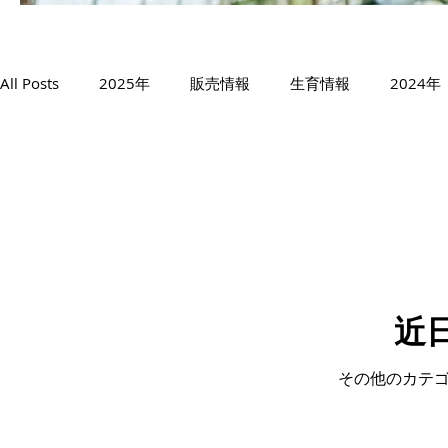
All Posts
2025年
販売情報
生育情報
2024年
2019年
2018年
シャインマスカット
サニー
ゴルビー
藤稔
スカーレット
5月
6月
近
その他のカテ