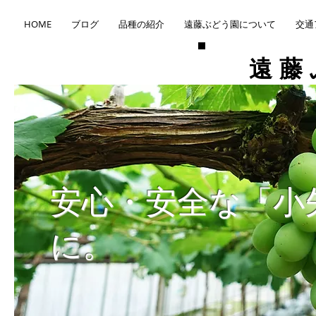
HOME
ブログ
品種の紹介
遠藤ぶどう園について
交通
​遠
​安心・安全な「
に。