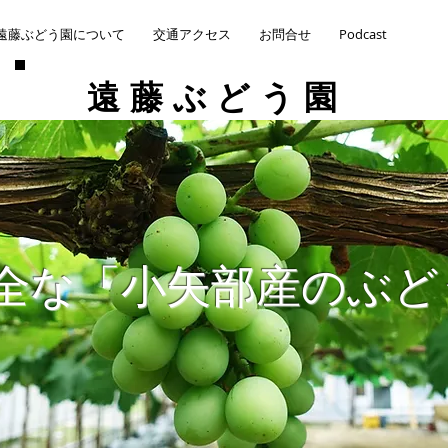
遠藤ぶどう園について
交通アクセス
お問合せ
Podcast
​遠藤ぶどう園
安全な「小矢部産のぶ